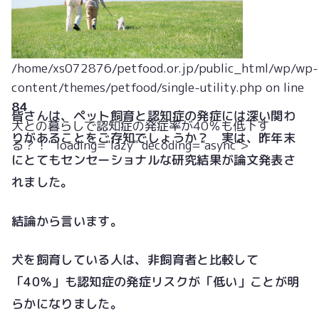
/home/xs072876/petfood.or.jp/public_html/wp/wp-
content/themes/petfood/single-utility.php on line
84
皆さんは、ペット飼育と認知症の発症には深い関わ
犬との暮らしで認知症の発症率が40％も低下す
りがあることをご存知でしょうか？ 実は、昨年末
る？！" loading="lazy" decoding="async">
にとてもセンセーショナルな研究結果が論文発表さ
れました。
結論から言います。
犬を飼育している人は、非飼育者と比較して
「40％」も認知症の発症リスクが「低い」ことが明
らかになりました。