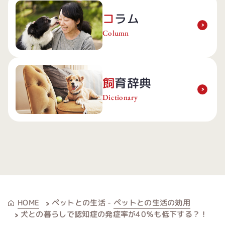
37
etfood/si
c_html/w
コラム
ペット飼
ngle-
p/wp-
育と介護
utility.ph
content/
Column
費"
p on line
themes/p
loading="
37
etfood/si
lazy"
ペット飼
ngle-
飼育辞典
decoding
育がもた
utility.ph
Dictionary
="async">
らす喘息
p on line
発症への
37
影響とは"
犬との暮
loading="
らしで認
lazy"
知症の発
decoding
症率が
="async">
40％も低
下す
ペットとの生活 -
ペットとの生活の効用
HOME
る？！"
犬との暮らしで認知症の発症率が40％も低下する？！
loading="