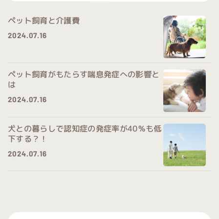
ペット飼育と介護費
2024.07.16
/home/xs
ペット飼育がもたらす喘息発症への影響と
072876/
は
petfood.o
2024.07.16
r.jp/publi
c_html/w
/home/xs
犬との暮らしで認知症の発症率が40％も低
p/wp-
072876/
下する？！
content/
petfood.o
2024.07.16
themes/p
r.jp/publi
etfood/si
c_html/w
/home/xs
ngle-
p/wp-
072876/
utility.ph
content/
petfood.o
p on line
themes/p
r.jp/publi